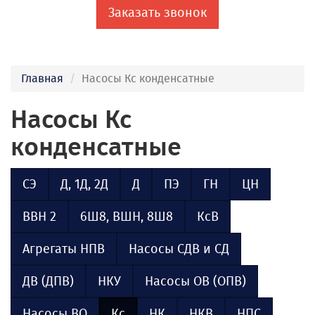
Заказать звонок
Главная
Насосы Кс конденсатные
Насосы Кс
конденсатные
СЭ
Д, 1Д, 2Д
Д
ПЭ
ГН
ЦН
ВВН 2
6Ш8, ВШН, 8Ш8
КсВ
Агрегаты НПВ
Насосы СДВ и СД
ДВ (ДПВ)
НКУ
Насосы ОВ (ОПВ)
Насосы ВО
Кс
НК
НКВ
НПС